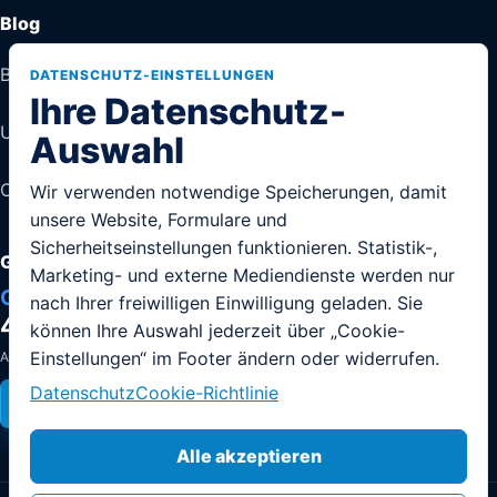
Blog
Blog
DATENSCHUTZ-EINSTELLUNGEN
Ihre Datenschutz-
Umzugstipps
Auswahl
Checklisten
Wir verwenden notwendige Speicherungen, damit
unsere Website, Formulare und
Sicherheitseinstellungen funktionieren. Statistik-,
Google Bewertungen
Marketing- und externe Mediendienste werden nur
G
o
o
g
l
e
nach Ihrer freiwilligen Einwilligung geladen. Sie
4,9
64 Google-Bewertungen
können Ihre Auswahl jederzeit über „Cookie-
von 5
Einstellungen“ im Footer ändern oder widerrufen.
Aktuelle Kundenbewertungen direkt bei Google.
Datenschutz
Cookie-Richtlinie
Alle Bewertungen ansehen
Jetzt bewerten
Alle akzeptieren