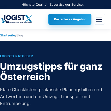
Höchste Qualität. Zuverlässiger Service.
Kostenloses Angebot
Menü 
Startseite
/
Blog
LOGISTX RATGEBER
Umzugstipps für ganz
Österreich
Klare Checklisten, praktische Planungshilfen und
Antworten rund um Umzug, Transport und
Entrümpelung.